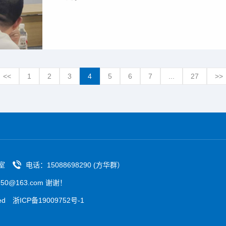
<<
1
2
3
4
5
6
7
...
27
>>
室
电话：15088698290 (方华群）
0@163.com 谢谢！
ved
浙ICP备19009752号-1