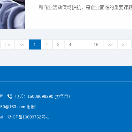
和商业活动保驾护航，是企业面临的重要课
合规基本内容，帮助企业搭建知识产权合规
程，更好发挥内部风险管理与外部风险防范
一企业知识产权合规概述…
| <
<<
1
2
3
4
...
16
>>
> |
室
电话：15088698290 (方华群）
0@163.com 谢谢！
ved
浙ICP备19009752号-1