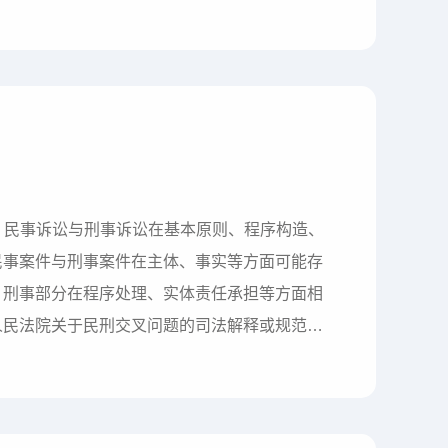
性，通常合同一经订立，就不能随意解除。但在
行或者继续履行没有意义的情况，这时，法律应
则？民事诉讼与刑事诉讼在基本原则、程序构造、
民事案件与刑事案件在主体、事实等方面可能存
、刑事部分在程序处理、实体责任承担等方面相
人民法院关于民刑交叉问题的司法解释或规范性
纠纷案件中涉及经济犯罪嫌疑若干问题的规定》
法律若干问题的规定》《全国法院民商事审判工