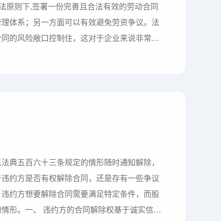
立法原则下,签署一份完善且合法有效的劳动合同
管理体系；另一方面可以有效避免劳资争议。法
合同的风险敞口控制住，这对于企业来说非常重
风险点，希望对企业人力资源的合规管理有所启
》”命名，建议不要用劳动协议、雇佣合同、雇
民法典五百六十三条规定的情形随时通知解除，
于违约方是否有权解除合同，还是存有一些争议
，违约方想要解除合同需要满足特定条件，而股
情形。一、 违约方的合同解除权基于诚实信用