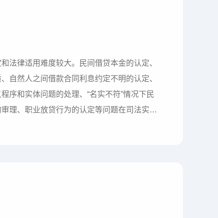
定和法律适用难度较大。民间借贷本金的认定、
质、自然人之间借款合同利息约定不明的认定、
程序和实体问题的处理、“名实不符”情况下民
的审理、职业放贷行为的认定等问题在司法实践
规则。一民间借贷本金的认定查明民间借贷本金
有的出借人为规避禁止高利贷的强制性规定，会