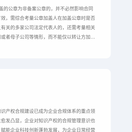
所加盖的公章为非备案公章的，并不必然影响合同
有效，需综合考量公章加盖人在加盖公章时是否
让有关的多家公司法定代表人的，还需考量相关
司或者母子公司等情形，而不能仅以转让方加盖
案涉股权转让协议系行为人恶意串通签订，进而
股权转让方的股东及相关控股情况，公司是否仍系
知识产权合规建设已成为企业合规体系的重点领
性愈发凸显，企业对知识产权的合规管理意识也
，赋能企业科技创新蓬勃发展，为企业日常经营