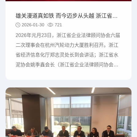
雄关漫道真如铁 而今迈步从头越 浙江省企业法律顾问协会六届二次理事会胜利召开
2026-01-30
721
2026年元月23日，浙江省企业法律顾问协会六届
二次理事会在杭州汽轮动力大厦胜利召开。浙江
省经济信息化厅郑志灵处长到会讲话；浙江省水
泥协会姚季鑫会长（浙江省企业法律顾问协会名
誉会长）出席；杭州汽轮动力集团股份有限公司
王钢书记致辞；协会田招龙会长代表理事会作工
作报告。会议由协会李振华常务副会长主持，唐
军麟副会长介绍协会新增副会长、常务理事、理
事单位简况；会议表决通过了协会工作报告，协
会2025年度财务收支报告，协会新增副会长、常
务理事、理事人选；向俞明辉研究员颁发了协会